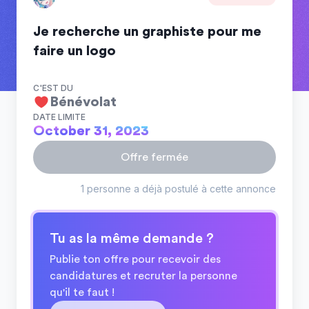
Je recherche un graphiste pour me
faire un logo
C'EST DU
Bénévolat
DATE LIMITE
October 31, 2023
Offre fermée
1 personne a déjà postulé à cette annonce
Tu as la même demande ?
Publie ton offre pour recevoir des
candidatures et recruter la personne
qu'il te faut !