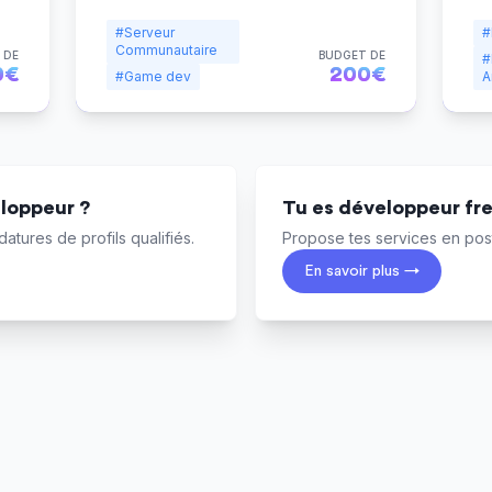
#Serveur
#
Communautaire
 DE
BUDGET DE
#
0€
200€
#Game dev
A
loppeur ?
Tu es développeur fr
atures de profils qualifiés.
Propose tes services en post
En savoir plus →