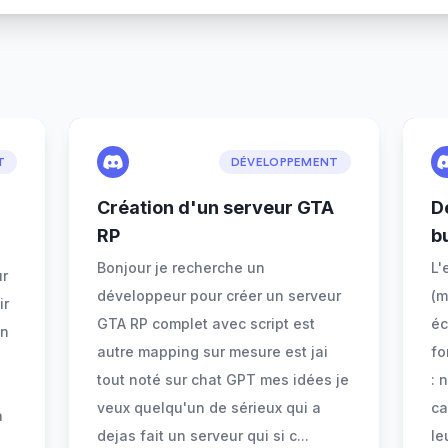
T
DÉVELOPPEMENT
Création d'un serveur GTA
D
RP
bu
Bonjour je recherche un
L'
ur
développeur pour créer un serveur
(m
ir
GTA RP complet avec script est
éc
en
autre mapping sur mesure est jai
fo
tout noté sur chat GPT mes idées je
: 
veux quelqu'un de sérieux qui a
ca
à
dejas fait un serveur qui si c
...
le