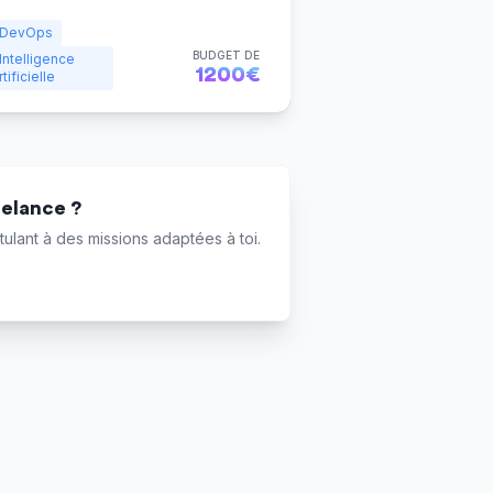
DevOps
BUDGET DE
Intelligence
1200€
rtificielle
eelance ?
ulant à des missions adaptées à toi.