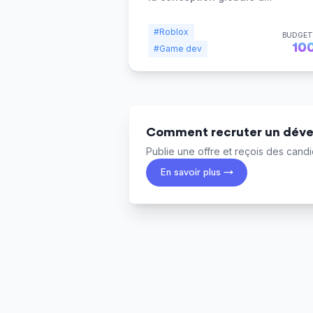
#Roblox
BUDGET
10
#Game dev
Comment recruter un déve
Publie une offre et reçois des candid
En savoir plus →