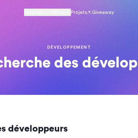
Tutoriels
Offres
Projets
Giveaway
DÉVELOPPEMENT
cherche des dévelo
es développeurs