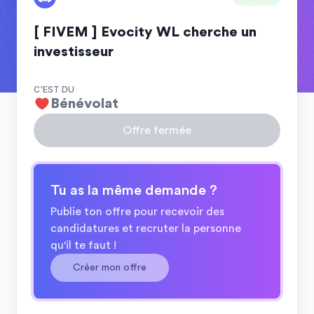
[ FIVEM ] Evocity WL cherche un
investisseur
C'EST DU
Bénévolat
Offre fermée
Tu as la même demande ?
Publie ton offre pour recevoir des
candidatures et recruter la personne
qu'il te faut !
Créer mon offre