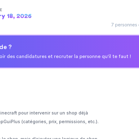
TE
ry 18, 2026
7 personnes o
de ?
oir des candidatures et recruter la personne qu'il te faut !
necraft pour intervenir sur un shop déjà
GuiPlus (catégories, prix, permissions, etc.).
re le shop, mais d’ajouter une logique de shop