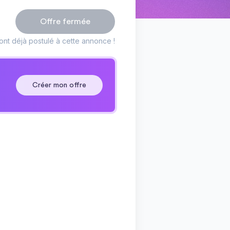
Offre fermée
nt déjà postulé à cette annonce !
Créer mon offre