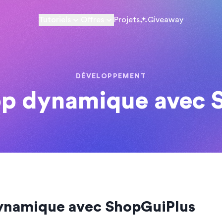
Tutoriels
Offres
Projets
Giveaway
DÉVELOPPEMENT
hop dynamique avec 
dynamique avec ShopGuiPlus