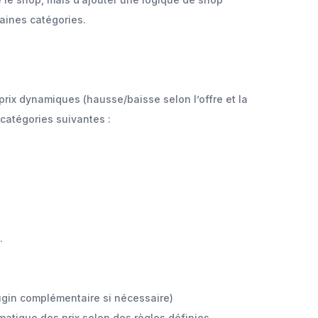
aines catégories.
rix dynamiques (hausse/baisse selon l’offre et la
atégories suivantes :
.
ugin complémentaire si nécessaire)
atique des prix selon des règles définies