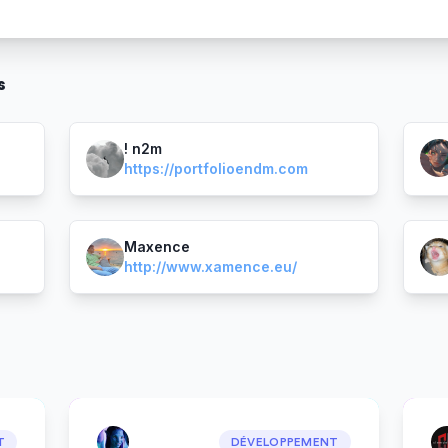
s
! n2m
https://portfolioendm.com
Maxence
http://www.xamence.eu/
T
DÉVELOPPEMENT