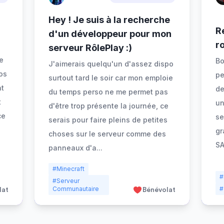
Hey ! Je suis à la recherche
R
d'un développeur pour mon
r
serveur RôlePlay :)
le
Bo
J'aimerais quelqu'un d'assez dispo
os
pe
surtout tard le soir car mon emploie
nt
de
du temps perso ne me permet pas
t
un
d'être trop présente la journée, ce
ce
se
serais pour faire pleins de petites
gr
choses sur le serveur comme des
SA
panneaux d'a
...
#Minecraft
#
#Serveur
Communautaire
#
lat
Bénévolat