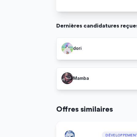
Dernière
s
candidature
s
reçue
dori
Mamba
Offres similaires
DÉVELOPPEMEN