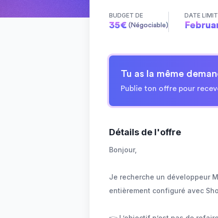
BUDGET DE
DATE LIMI
35
€
Februa
(Négociable)
Tu as la même deman
Publie ton offre pour recev
Détails de l'offre
Bonjour,
Je recherche un développeur Mi
entièrement configuré avec Shop
👉 L’objectif n’est pas de refai