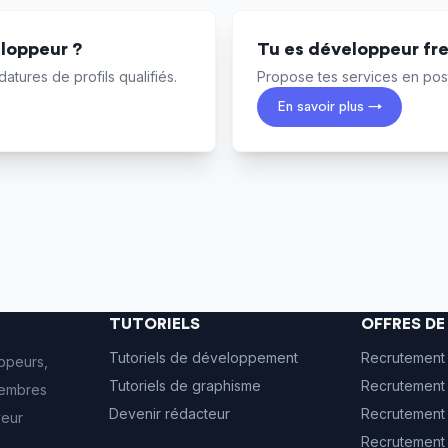
loppeur ?
Tu es développeur fr
atures de profils qualifiés.
Propose tes services en post
En savoir plus →
TUTORIELS
OFFRES D
Tutoriels de développement
Recrutement
ppeurs,
Tutoriels de graphisme
Recrutement 
 membres
Devenir rédacteur
Recrutement
veur
Recrutement