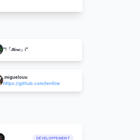
"!「𝒦𝑜𝓇𝑜」i"
.miguelouu
https://github.com/len6iw
DÉVELOPPEMENT