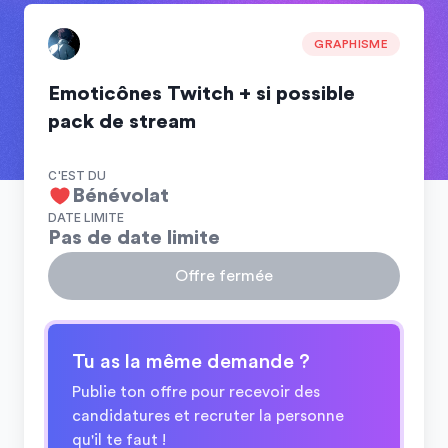
GRAPHISME
Emoticônes Twitch + si possible
pack de stream
C'EST DU
Bénévolat
DATE LIMITE
Pas de date limite
Offre fermée
Tu as la même demande ?
Publie ton offre pour recevoir des
candidatures et recruter la personne
qu'il te faut !