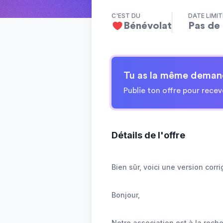
C'EST DU
DATE LIMIT
Bénévolat
Pas de 
Tu as la même deman
Publie ton offre pour recev
Détails de l'offre
Bien sûr, voici une version corri
Bonjour,
Notre association est à la rec