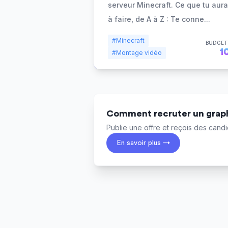
serveur Minecraft. Ce que tu aur
à faire, de A à Z : Te conne
...
#Minecraft
BUDGET
1
#Montage vidéo
Comment recruter un graph
Publie une offre et reçois des candid
En savoir plus →