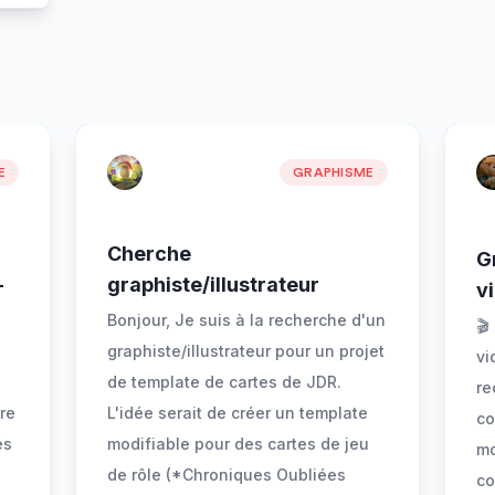
E
GRAPHISME
Cherche
G
—
graphiste/illustrateur
v
Bonjour, Je suis à la recherche d'un
🎬
graphiste/illustrateur pour un projet
vi
de template de cartes de JDR.
re
re
L'idée serait de créer un template
co
és
modifiable pour des cartes de jeu
mo
de rôle (*Chroniques Oubliées
co