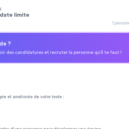
E
date limite
1 person
de ?
oir des candidatures et recruter la personne qu'il te faut !
gée et améliorée de votre texte :
herche d'une personne pour développer une équipe