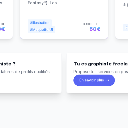
as
Fantasy*). Les
...
à 
#Illustration
 DE
BUDGET DE
#
0€
50€
#Maquette UI
iste ?
Tu es graphiste freel
atures de profils qualifiés.
Propose tes services en post
En savoir plus →