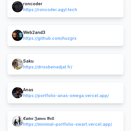
roncoder
https://roncoder.agyl.tech
Web2and3
https://github.com/huzgrx
Saku
https://drissbenadjal.fr/
Anas
https://portfolio-anas-omega.vercel.app/
ℭ𝔞𝔯𝔱𝔢𝔯 𝔍𝔞𝔪𝔢𝔰 𝔅𝔢𝔩𝔩
https://minimal-portfolio-swart.vercel.app/