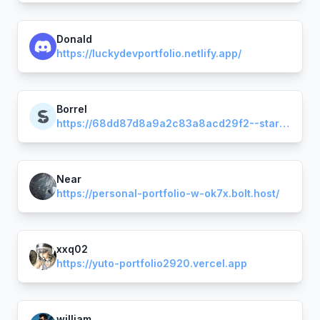
Donald
https://luckydevportfolio.netlify.app/
Borrel
https://68dd87d8a9a2c83a8acd29f2--starlit-florentine-72eb01.netlify.app/
Near
https://personal-portfolio-w-ok7x.bolt.host/
xxq02
https://yuto-portfolio2920.vercel.app
william