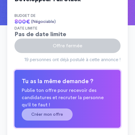
BUDGET DE
800
€
(Négociable)
DATE LIMITE
Pas de date limite
Offre fermée
19 personnes ont déjà postulé à cette annonce !
Tu as la même demande ?
Publie ton offre pour recevoir des
candidatures et recruter la personne
qu'il te faut !
Créer mon offre