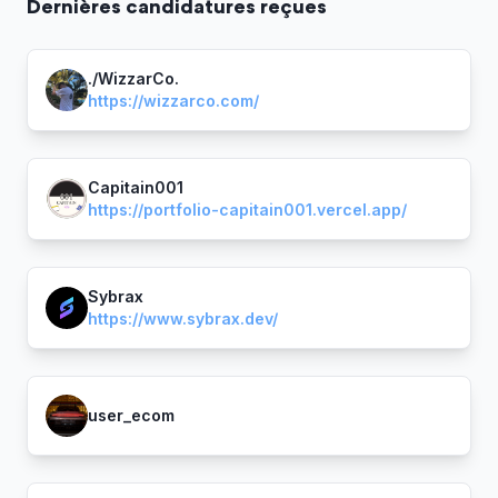
Dernière
s
candidature
s
reçue
s
./WizzarCo.
https://wizzarco.com/
Capitain001
https://portfolio-capitain001.vercel.app/
Sybrax
https://www.sybrax.dev/
user_ecom