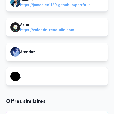
https://jameslee1129.github.io/portfolio
Azrom
https://valentin-renaudin.com
Arendaz
.
Offres similaires