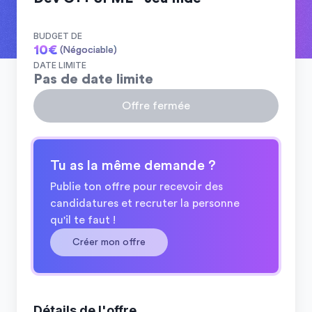
BUDGET DE
10
€
(Négociable)
DATE LIMITE
Pas de date limite
Offre fermée
Tu as la même demande ?
Publie ton offre pour recevoir des
candidatures et recruter la personne
qu'il te faut !
Créer mon offre
Détails de l'offre