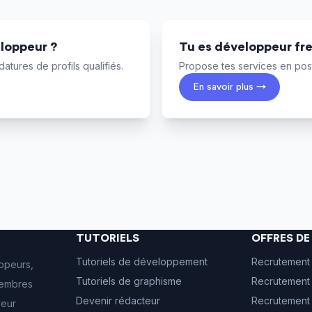
loppeur ?
Tu es développeur fr
atures de profils qualifiés.
Propose tes services en post
En savoir plus →
TUTORIELS
OFFRES D
Tutoriels de développement
Recrutement
ppeurs,
Tutoriels de graphisme
Recrutement 
 membres
Devenir rédacteur
Recrutement
veur