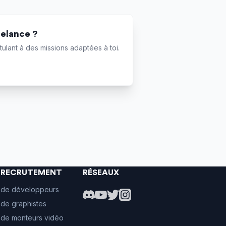
eelance ?
ulant à des missions adaptées à toi.
E RECRUTEMENT
RÉSEAUX
 de développeurs
de graphistes
 de monteurs vidéo