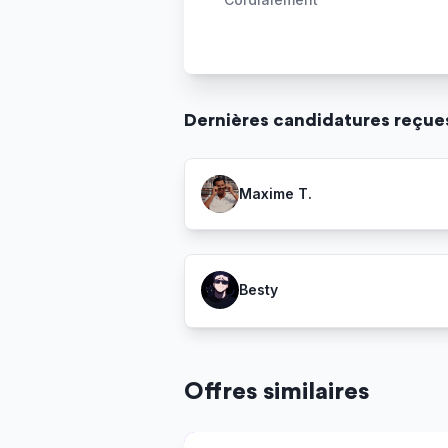
Dernière
s
candidature
s
reçue
Maxime T.
Besty
Offres similaires