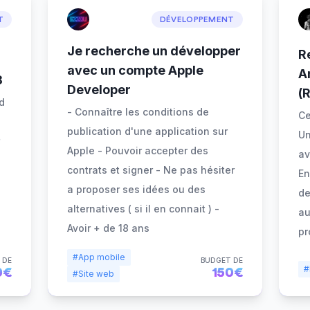
T
DÉVELOPPEMENT
Je recherche un développer
R
avec un compte Apple
A
8
Developer
(
d
- Connaître les conditions de
Ce
publication d'une application sur
Un
Apple - Pouvoir accepter des
av
contrats et signer - Ne pas hésiter
En
a proposer ses idées ou des
de
alternatives ( si il en connait ) -
au
Avoir + de 18 ans
pr
#App mobile
 DE
BUDGET DE
#
0€
150€
#Site web