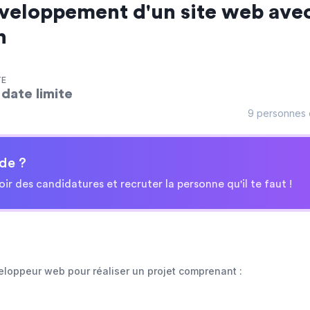
eloppement d'un site web ave
n
TE
date limite
9 personnes o
de ?
oir des candidatures et recruter la personne qu'il te faut !
eloppeur web pour réaliser un projet comprenant :