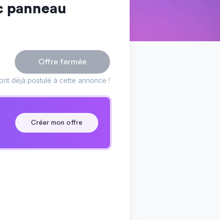
c panneau
Offre fermée
nt déjà postulé à cette annonce !
Créer mon offre