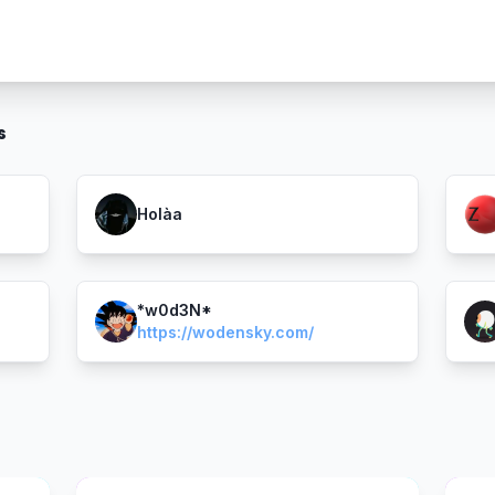
s
Holàa
*w0d3N*
https://wodensky.com/