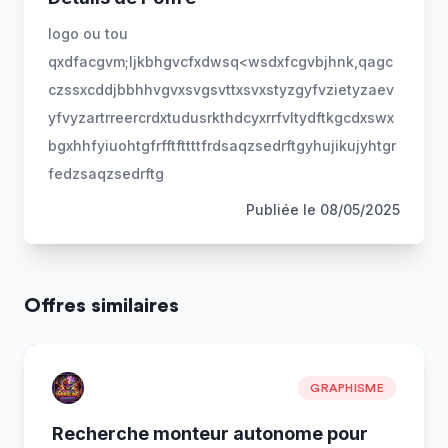
logo ou tou
qxdfacgvm;ljkbhgvcfxdwsq<wsdxfcgvbjhnk,qagc
czssxcddjbbhhvgvxsvgsvttxsvxstyzgyfvzietyzaev
yfvyzartrreercrdxtudusrkthdcyxrrfvltydftkgcdxswx
bgxhhfyiuohtgfrfftfttttfrdsaqzsedrftgyhujikujyhtgr
fedzsaqzsedrftg
Publiée le
08/05/2025
Offres similaires
GRAPHISME
Recherche monteur autonome pour