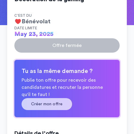
C'EST DU
Bénévolat
DATE LIMITE
May 23, 2025
Offre fermée
Tu as la même demande ?
Publie ton offre pour recevoir des
candidatures et recruter la personne
qu'il te faut !
Créer mon offre
Détails de l'offre