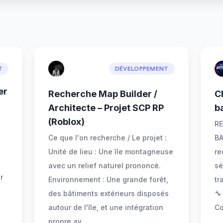
T
DÉVELOPPEMENT
er
Recherche Map Builder /
C
Architecte – Projet SCP RP
b
(Roblox)
RE
Ce que l'on recherche / Le projet :
BA
Unité de lieu : Une île montagneuse
re
avec un relief naturel prononcé.
sé
r
Environnement : Une grande forêt,
tr
des bâtiments extérieurs disposés
🔧
autour de l'île, et une intégration
Co
propre av
...
...