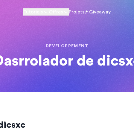
Tutoriels
Offres
Projets
Giveaway
DÉVELOPPEMENT
Dasrrolador de dicsx
dicsxc