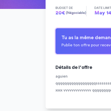
BUDGET DE
DATE LIMI
20
€
May 14
(Négociable)
Tu as la même deman
Publie ton offre pour recev
Détails de l'offre
aguien
qqqqqqqqqqqqqqqqqqssssssssss
xxxx vvvvvvvvvvvvvv qqqqqqqq