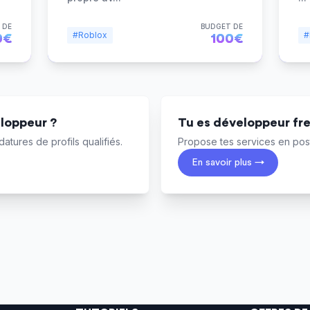
 DE
BUDGET DE
#Roblox
#
0€
100€
loppeur ?
Tu es développeur fr
atures de profils qualifiés.
Propose tes services en post
En savoir plus →