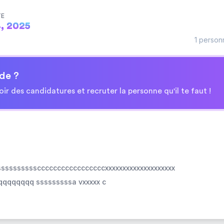
TE
, 2025
1 person
de ?
oir des candidatures et recruter la personne qu'il te faut !
ssssssscccccccccccccccccxxxxxxxxxxxxxxxxxxxx
qqqqqqqq sssssssssa vxxxxx c