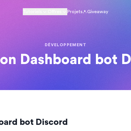
Tutoriels
Offres
Projets
Giveaway
DÉVELOPPEMENT
ion Dashboard bot D
oard bot Discord