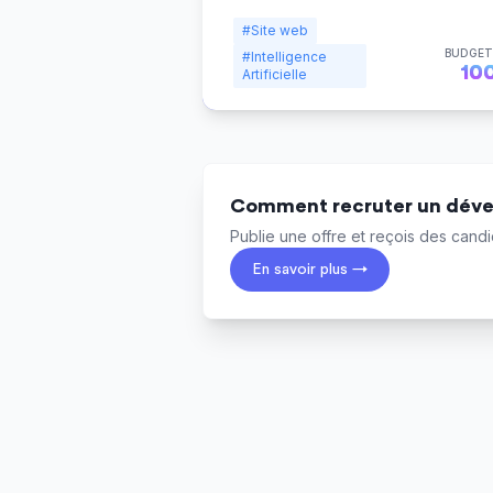
#Site web
BUDGET
#Intelligence
10
Artificielle
Comment recruter un déve
Publie une offre et reçois des candid
En savoir plus →