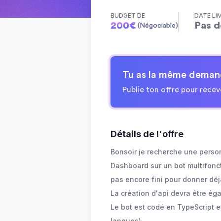
BUDGET DE
DATE LI
200
€
Pas d
(Négociable)
Tu as la même deman
Publie ton offre pour recev
Détails de l'offre
Bonsoir je recherche une perso
Dashboard sur un bot multifonct
pas encore fini pour donner déj
La création d'api devra être éga
Le bot est codé en TypeScript et
langues)