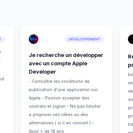
T
DÉVELOPPEMENT
r
Je recherche un développer
R
e
avec un compte Apple
p
Developer
bo
ed
- Connaître les conditions de
mo
publication d'une application sur
de
Apple - Pouvoir accepter des
an
contrats et signer - Ne pas hésiter
pr
a proposer ses idées ou des
pr
alternatives ( si il en connait ) -
tr
Avoir + de 18 ans
pr