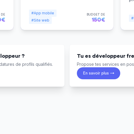
#App mobile
 DE
BUDGET DE
#
0€
150€
#Site web
loppeur ?
Tu es développeur fr
atures de profils qualifiés.
Propose tes services en post
En savoir plus →