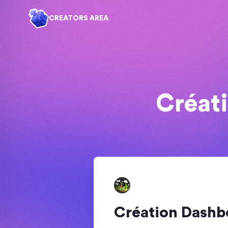
CREATORS AREA
Créat
Création Dashb