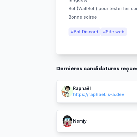
Bot (WallBot ) pour tester les
Bonne soirée
#
Bot Discord
#
Site web
Dernière
s
candidature
s
reçue
Raphaël
https://raphael.is-a.dev
Nemjy