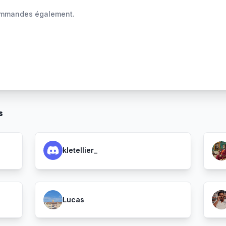
 commandes également.
s
kletellier_
Lucas