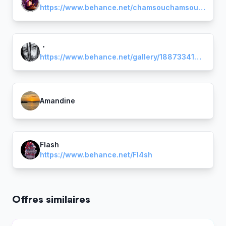
https://www.behance.net/chamsouchamsou1/appreciated
່່・
https://www.behance.net/gallery/188733415/Portofolio-ShhhIta
Amandine
Flash
https://www.behance.net/Fl4sh
Offres similaires