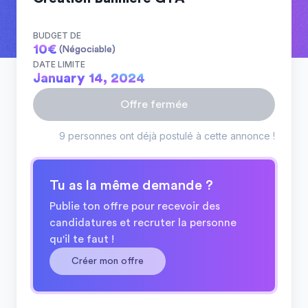
BUDGET DE
10
€
(Négociable)
DATE LIMITE
January 14, 2024
Offre fermée
9 personnes ont déjà postulé à cette annonce !
Tu as la même demande ?
Publie ton offre pour recevoir des
candidatures et recruter la personne
qu'il te faut !
Créer mon offre