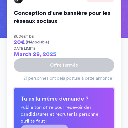
Conception d’une bannière pour les
réseaux sociaux
BUDGET DE
20
€
(Négociable)
DATE LIMITE
March 29, 2025
Offre fermée
21 personnes ont déjà postulé à cette annonce !
Tu as la même demande ?
Publie ton offre pour recevoir des
candidatures et recruter la personne
qu'il te faut !