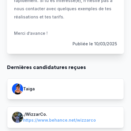
rapidement. Si tu es intéressé(e), n’hésite pas à
nous contacter avec quelques exemples de tes
réalisations et tes tarifs.
Merci d’avance !
Publiée le
10/03/2025
Dernière
s
candidature
s
reçue
s
Taiga
./WizzarCo.
https://www.behance.net/wizzarco