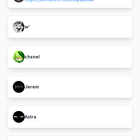
w’
chxnel
Jerem
Astra