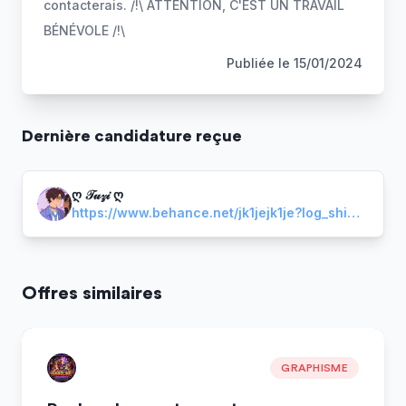
contacterais. /!\ ATTENTION, C'EST UN TRAVAIL
BÉNÉVOLE /!\
Publiée le
15/01/2024
Dernière
candidature
reçue
ღ 𝒯𝓊𝓏𝒾 ღ
https://www.behance.net/jk1jejk1je?log_shim_removal=1
Offres similaires
GRAPHISME