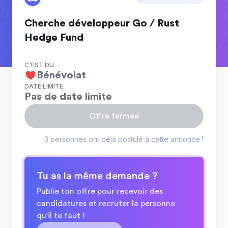
Cherche développeur Go / Rust
Hedge Fund
C'EST DU
Bénévolat
DATE LIMITE
Pas de date limite
Offre fermée
3 personnes ont déjà postulé à cette annonce !
Tu as la même demande ?
Publie ton offre pour recevoir des
candidatures et recruter la personne
qu'il te faut !