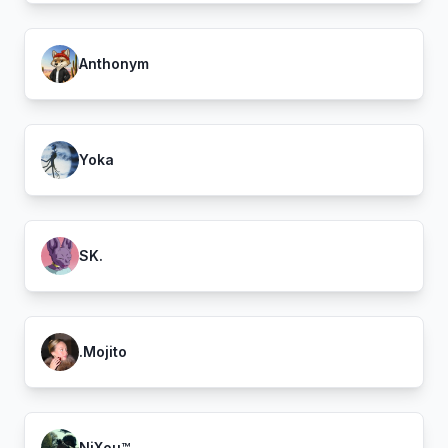
Anthonym
Yoka
SK.
.Mojito
NiXou™