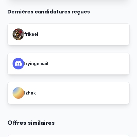
Dernière
s
candidature
s
reçue
s
frikeel
tryingemail
Izhak
Offres similaires