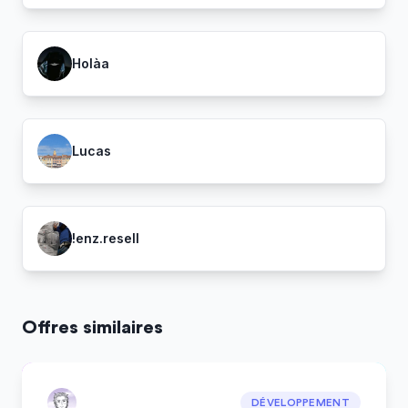
Holàa
Lucas
!enz.resell
Offres similaires
DÉVELOPPEMENT