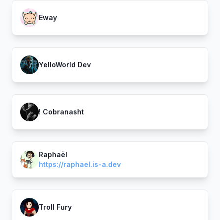
Eway
YelloWorld Dev
! Cobranasht
Raphaël
https://raphael.is-a.dev
Troll Fury