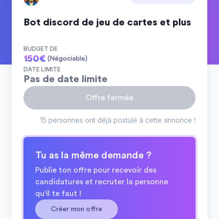
Bot discord de jeu de cartes et plus
BUDGET DE
150
€
(Négociable)
DATE LIMITE
Pas de date limite
Offre fermée
15 personnes ont déjà postulé à cette annonce !
Tu as la même demande ?
Publie ton offre pour recevoir des
candidatures et recruter la personne
qu'il te faut !
Créer mon offre