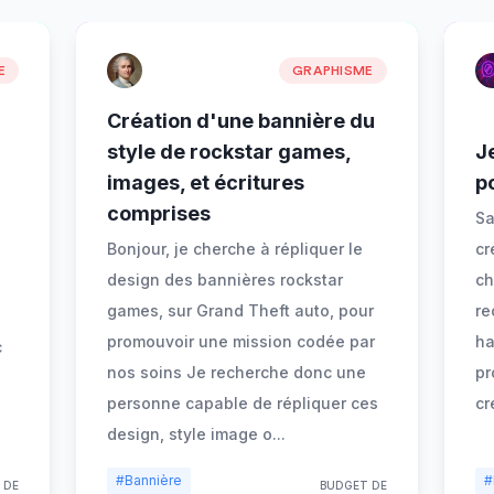
E
GRAPHISME
Création d'une bannière du
style de rockstar games,
J
images, et écritures
p
comprises
Sa
Bonjour, je cherche à répliquer le
cr
design des bannières rockstar
ch
games, sur Grand Theft auto, pour
re
promouvoir une mission codée par
ha
c
nos soins Je recherche donc une
pr
personne capable de répliquer ces
cr
design, style image o
...
#Bannière
#
 DE
BUDGET DE