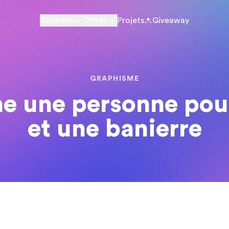
Tutoriels
Offres
Projets
Giveaway
GRAPHISME
he une personne pou
et une banierre