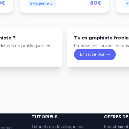
5€
50€
#Maquette UI
#
iste ?
Tu es graphiste freel
atures de profils qualifiés.
Propose tes services en post
En savoir plus →
TUTORIELS
OFFRES D
Tutoriels de développement
Recrutement
ppeurs,