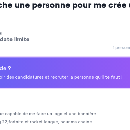
che une personne pour me crée 
E
date limite
1 person
de ?
oir des candidatures et recruter la personne qu'il te faut !
ne capable de me faire un logo et une bannière
g 22,fortnite et rocket league, pour ma chaine