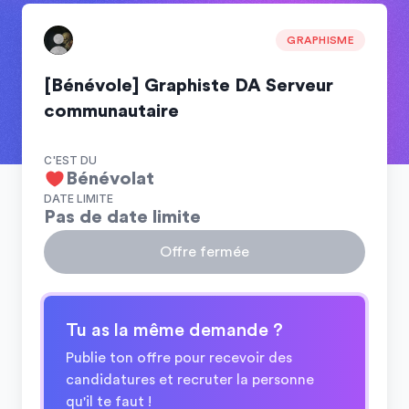
GRAPHISME
[Bénévole] Graphiste DA Serveur
communautaire
C'EST DU
Bénévolat
DATE LIMITE
Pas de date limite
Offre fermée
Tu as la même demande ?
Publie ton offre pour recevoir des
candidatures et recruter la personne
qu'il te faut !