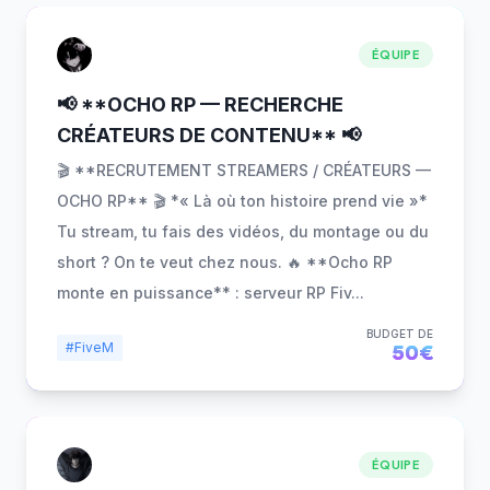
ÉQUIPE
📢 **OCHO RP — RECHERCHE
CRÉATEURS DE CONTENU** 📢
🎬 **RECRUTEMENT STREAMERS / CRÉATEURS —
OCHO RP** 🎬 *« Là où ton histoire prend vie »*
Tu stream, tu fais des vidéos, du montage ou du
short ? On te veut chez nous. 🔥 **Ocho RP
monte en puissance** : serveur RP Fiv
...
BUDGET DE
#FiveM
50€
ÉQUIPE