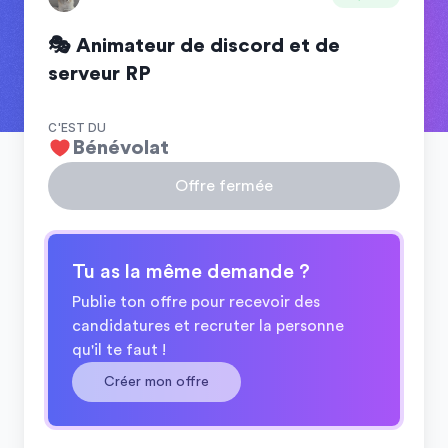
🎭 Animateur de discord et de
serveur RP
C'EST DU
Bénévolat
Offre fermée
Tu as la même demande ?
Publie ton offre pour recevoir des
candidatures et recruter la personne
qu'il te faut !
Créer mon offre