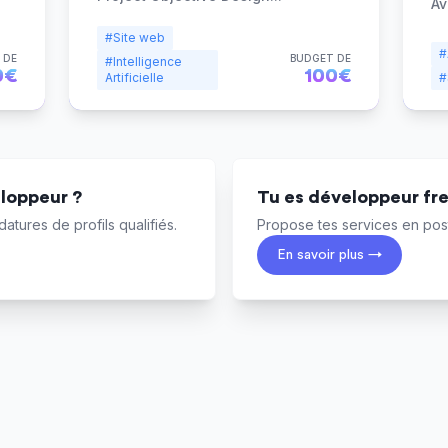
Av
#Site web
#
 DE
BUDGET DE
#Intelligence
0€
100€
Artificielle
#
loppeur ?
Tu es développeur fr
atures de profils qualifiés.
Propose tes services en post
En savoir plus →