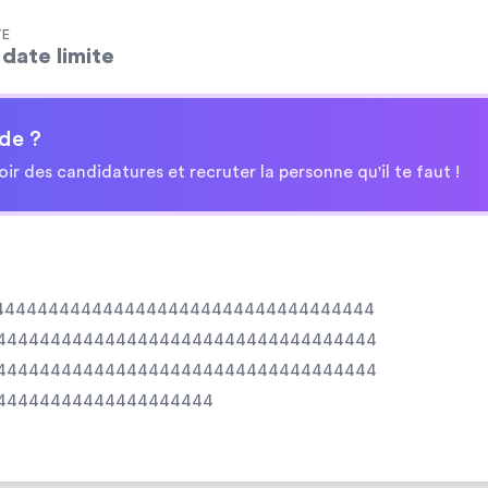
TE
date limite
de ?
oir des candidatures et recruter la personne qu'il te faut !
44444444444444444444444444444444444
44444444444444444444444444444444444
44444444444444444444444444444444444
44444444444444444444