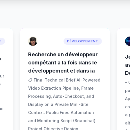
T
DÉVELOPPEMENT
Recherche un développeur
J
n
compétant a la fois dans le
a
développement et dans ia
D
ur
📋 Final Technical Brief AI-Powered
- 
e
Video Extraction Pipeline, Frame
pu
Processing, Auto-Checkout, and
Ap
Display on a Private Mini-Site
co
er
Context: Public Feed Automation
a 
and Monitoring Script (Snapchat)
al
Project Objective Design
...