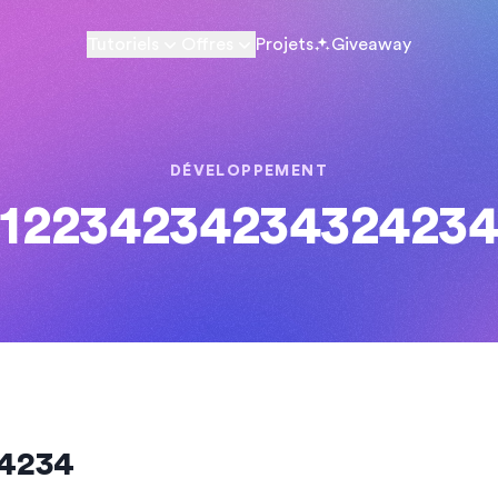
Tutoriels
Offres
Projets
Giveaway
DÉVELOPPEMENT
1223423423432423
4234