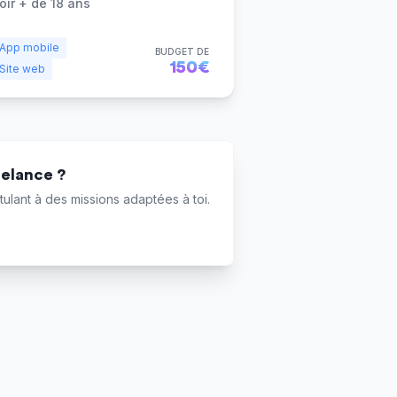
oir + de 18 ans
App mobile
BUDGET DE
150€
Site web
eelance ?
ulant à des missions adaptées à toi.