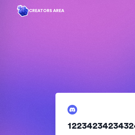
CREATORS AREA
1223423423432